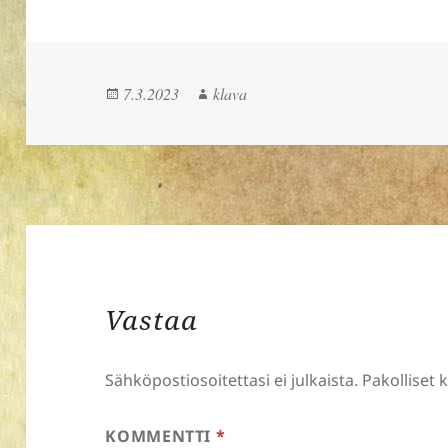
Julkaistu
Kirjoittaja
7.3.2023
klava
Vastaa
Sähköpostiosoitettasi ei julkaista.
Pakolliset 
KOMMENTTI
*