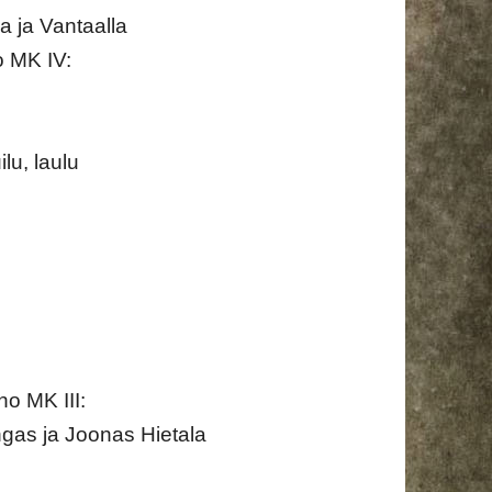
a ja Vantaalla
 MK IV:
lu, laulu
o MK III:
ngas ja Joonas Hietala