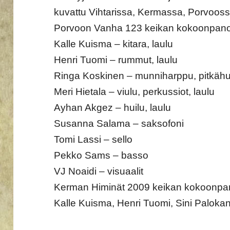
kuvattu Vihtarissa, Kermassa, Porvooss
Porvoon Vanha 123 keikan kokoonpano
Kalle Kuisma – kitara, laulu
Henri Tuomi – rummut, laulu
Ringa Koskinen – munniharppu, pitkähui
Meri Hietala – viulu, perkussiot, laulu
Ayhan Akgez – huilu, laulu
Susanna Salama – saksofoni
Tomi Lassi – sello
Pekko Sams – basso
VJ Noaidi – visuaalit
Kerman Himinät 2009 keikan kokoonpan
Kalle Kuisma, Henri Tuomi, Sini Paloka