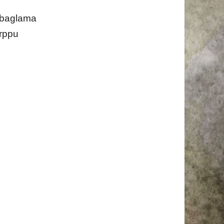
, baglama
arppu
a