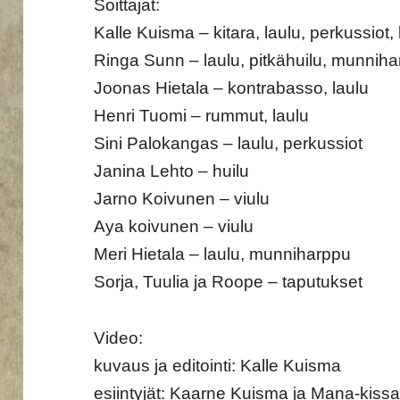
Soittajat:
Kalle Kuisma – kitara, laulu, perkussiot
Ringa Sunn – laulu, pitkähuilu, munnih
Joonas Hietala – kontrabasso, laulu
Henri Tuomi – rummut, laulu
Sini Palokangas – laulu, perkussiot
Janina Lehto – huilu
Jarno Koivunen – viulu
Aya koivunen – viulu
Meri Hietala – laulu, munniharppu
Sorja, Tuulia ja Roope – taputukset
Video:
kuvaus ja editointi: Kalle Kuisma
esiintyjät: Kaarne Kuisma ja Mana-kiss