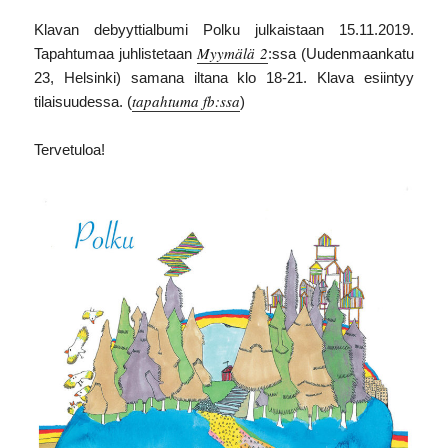
Klavan debyyttialbumi Polku julkaistaan 15.11.2019.
Myymälä 2
Tapahtumaa juhlistetaan
:ssa (Uudenmaankatu
23, Helsinki) samana iltana klo 18-21. Klava esiintyy
tapahtuma fb:ssa
tilaisuudessa. (
)
Tervetuloa!