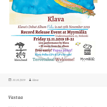
Julkaistu
Kirjoittaja
10.10.2019
klava
Vastaa