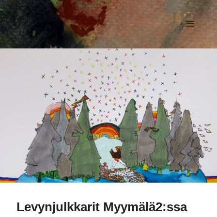
KLAVA.BAND
VALIKKO
JA
VIMPAIMET
Levynjulkkarit Myymälä2:ssa