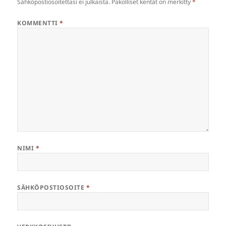
Sähköpostiosoitettasi ei julkaista.
Pakolliset kentät on merkitty
*
KOMMENTTI
*
NIMI
*
SÄHKÖPOSTIOSOITE
*