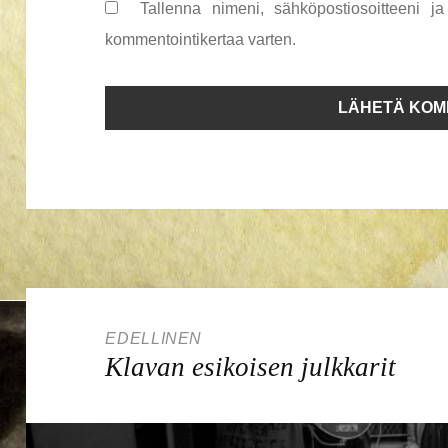
Tallenna nimeni, sähköpostiosoitteeni j
kommentointikertaa varten.
Artikkelien
selaus
EDELLINEN
Edellinen
Klavan esikoisen julkkarit
artikkeli: