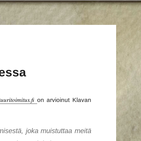
sessa
tuuritoimitus.fi
on arvioinut Klavan
imisestä, joka muistuttaa meitä