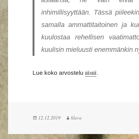
inhimillisyyttään. Tässä piilee
samalla ammattitaitoinen ja ku
kuulostaa rehellisen vaatimatto
kuulisin mieluusti enemmänkin n
tästä
Lue koko arvostelu
.
12.12.2019
klava
Julkaistu
Kirjoittaja