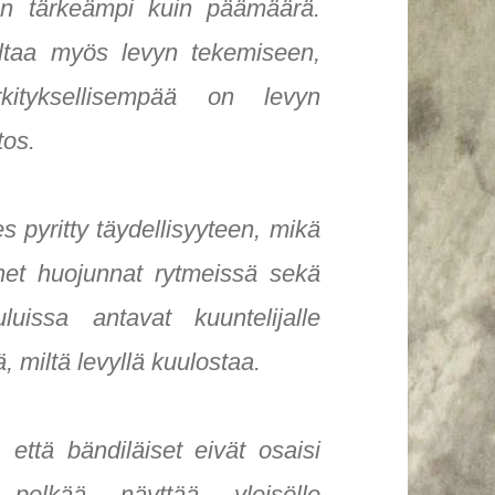
on tärkeämpi kuin päämäärä.
ltaa myös levyn tekemiseen,
kityksellisempää on levyn
tos.
es pyritty täydellisyyteen, mikä
enet huojunnat rytmeissä sekä
luissa antavat kuuntelijalle
ä, miltä levyllä kuulostaa.
 että bändiläiset eivät osaisi
elkää näyttää yleisölle