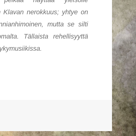
kin Klavan nerokkuus; yhtye on
nnianhimoinen, mutta se silti
malta. Tällaista rehellisyyttä
ykymusiikissa.