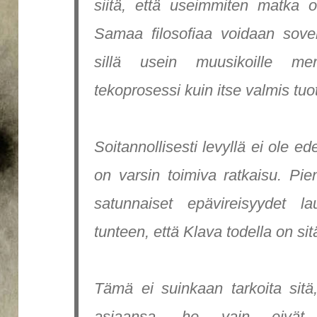
siitä, että useimmiten matka 
Samaa filosofiaa voidaan sove
sillä usein muusikoille mer
tekoprosessi kuin itse valmis tuo
Soitannollisesti levyllä ei ole ed
on varsin toimiva ratkaisu. Pi
satunnaiset epävireisyydet lau
tunteen, että Klava todella on sit
Tämä ei suinkaan tarkoita sitä,
asiaansa, he vain eivät p