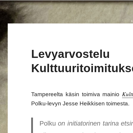
Levyarvostelu
Kulttuuritoimituk
Kult
Tampereelta käsin toimiva mainio
Polku-levyn Jesse Heikkisen toimesta.
Polku
on initiatorinen tarina ets